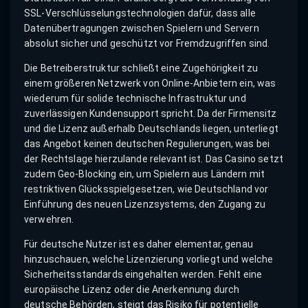
SSL-Verschlüsselungstechnologien dafür, dass alle
Datenübertragungen zwischen Spielern und Servern
absolut sicher und geschützt vor Fremdzugriffen sind.
Die Betreiberstruktur schließt eine Zugehörigkeit zu
einem größeren Netzwerk von Online-Anbietern ein, was
wiederum für solide technische Infrastruktur und
zuverlässigen Kundensupport spricht. Da der Firmensitz
und die Lizenz außerhalb Deutschlands liegen, unterliegt
das Angebot keinen deutschen Regulierungen, was bei
der Rechtslage hierzulande relevant ist. Das Casino setzt
zudem Geo-Blocking ein, um Spielern aus Ländern mit
restriktiven Glücksspielgesetzen, wie Deutschland vor
Einführung des neuen Lizenzsystems, den Zugang zu
verwehren.
Für deutsche Nutzer ist es daher elementar, genau
hinzuschauen, welche Lizenzierung vorliegt und welche
Sicherheitsstandards eingehalten werden. Fehlt eine
europäische Lizenz oder die Anerkennung durch
deutsche Behörden, steigt das Risiko für potentielle