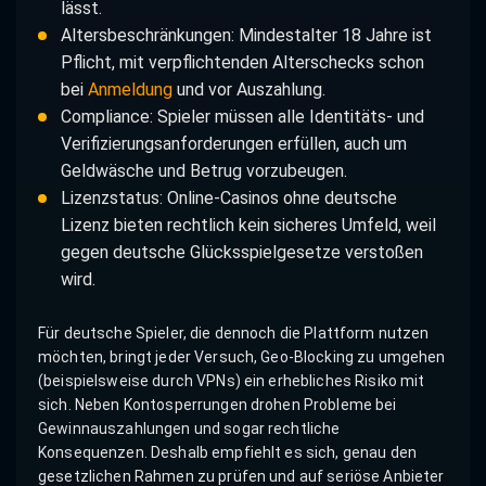
lässt.
Altersbeschränkungen: Mindestalter 18 Jahre ist
Pflicht, mit verpflichtenden Alterschecks schon
bei
Anmeldung
und vor Auszahlung.
Compliance: Spieler müssen alle Identitäts- und
Verifizierungsanforderungen erfüllen, auch um
Geldwäsche und Betrug vorzubeugen.
Lizenzstatus: Online-Casinos ohne deutsche
Lizenz bieten rechtlich kein sicheres Umfeld, weil
gegen deutsche Glücksspielgesetze verstoßen
wird.
Für deutsche Spieler, die dennoch die Plattform nutzen
möchten, bringt jeder Versuch, Geo-Blocking zu umgehen
(beispielsweise durch VPNs) ein erhebliches Risiko mit
sich. Neben Kontosperrungen drohen Probleme bei
Gewinnauszahlungen und sogar rechtliche
Konsequenzen. Deshalb empfiehlt es sich, genau den
gesetzlichen Rahmen zu prüfen und auf seriöse Anbieter