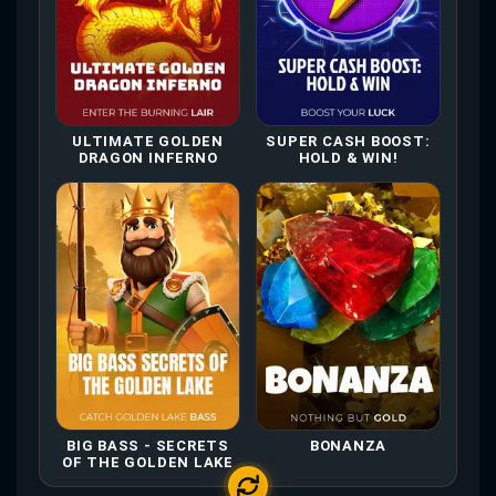
ULTIMATE GOLDEN
SUPER CASH BOOST:
DRAGON INFERNO
HOLD & WIN!
BIG BASS - SECRETS
BONANZA
OF THE GOLDEN LAKE