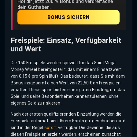
Hol dir jetzt 200 % Bonus und verdreifache
dein Guthaben.
BONUS SICHERN
Freispiele: Einsatz, Verfügbarkeit
und Wert
Die 150 Freispiele werden speziell für das Spiel Mega
Money Wheel bereitgestellt, das mit einem Einsatzwert
von 0,15 € pro Spin läuft. Das bedeutet, dass Sie mit dem
Bonus insgesamt einen Wert von 22,50 € an Freispielen
erhalten. Diese spins bieten einen guten Einstieg, um das
Spiel und seine Besonderheiten kennenzulernen, ohne
eigenes Geld zu riskieren.
Nach der ersten qualifizierenden Einzahlung werden die
Freispiele automatisiert Ihrem Konto gutgeschrieben und
sind in der Regel
sofort
verfügbar. Die Gewinne, die aus
diesen Freispielen erzielt werden, erscheinen zunächst