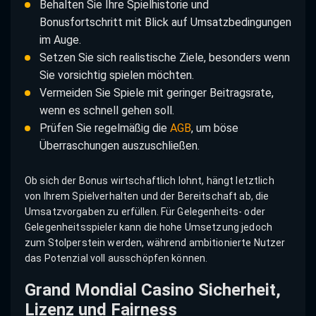
Behalten Sie Ihre Spielhistorie und
Bonusfortschritt mit Blick auf Umsatzbedingungen
im Auge.
Setzen Sie sich realistische Ziele, besonders wenn
Sie vorsichtig spielen möchten.
Vermeiden Sie Spiele mit geringer Beitragsrate,
wenn es schnell gehen soll.
Prüfen Sie regelmäßig die
AGB
, um böse
Überraschungen auszuschließen.
Ob sich der Bonus wirtschaftlich lohnt, hängt letztlich
von Ihrem Spielverhalten und der Bereitschaft ab, die
Umsatzvorgaben zu erfüllen. Für Gelegenheits- oder
Gelegenheitsspieler kann die hohe Umsetzung jedoch
zum Stolperstein werden, während ambitionierte Nutzer
das Potenzial voll ausschöpfen können.
Grand Mondial Casino Sicherheit,
Lizenz und Fairness