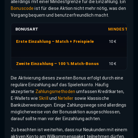
allerdings mit einer Mindestgrenze für die Einzahlung. Ein
Bonuscode
ist für diese Aktion nicht mehr nötig, was den
Vorgang bequem und benutzerfreundlich macht.
BONUSART
MINDESTEIN
Erste Einzahlung – Match + Freispiele
10 €
Zweite Einzahlung – 100 % Match-Bonus
10 €
Die Aktivierung dieses zweiten Bonus erfolgt durch eine
reguläre Einzahlung auf das Spielerkonto. Häufig
akzeptierte
Zahlungsmethoden
umfassen Kreditkarten,
E-Wallets wie
Skrill
und
Neteller
sowie klassische
Banküberweisungen. Einige Zahlungswege sind allerdings
möglicherweise von der Bonusaktion ausgeschlossen,
darauf sollte man vor der Einzahlung achten.
Zu beachten ist weiterhin, dass nur Neukunden mit einem
aktiven Konto am Willkommenspaket teilnehmen dürfen.