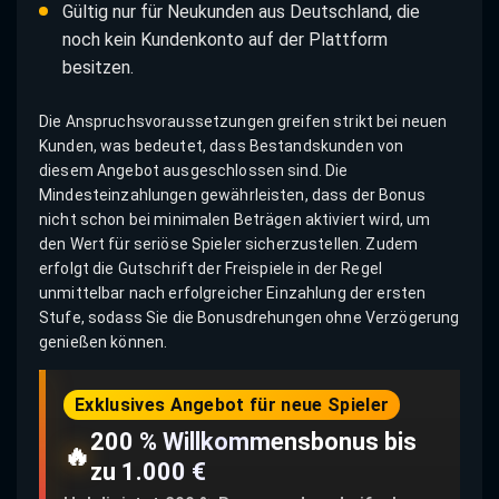
Gültig nur für Neukunden aus Deutschland, die
noch kein Kundenkonto auf der Plattform
besitzen.
Die Anspruchsvoraussetzungen greifen strikt bei neuen
Kunden, was bedeutet, dass Bestandskunden von
diesem Angebot ausgeschlossen sind. Die
Mindesteinzahlungen gewährleisten, dass der Bonus
nicht schon bei minimalen Beträgen aktiviert wird, um
den Wert für seriöse Spieler sicherzustellen. Zudem
erfolgt die Gutschrift der Freispiele in der Regel
unmittelbar nach erfolgreicher Einzahlung der ersten
Stufe, sodass Sie die Bonusdrehungen ohne Verzögerung
genießen können.
Exklusives Angebot für neue Spieler
200 % Willkommensbonus bis
🔥
zu 1.000 €