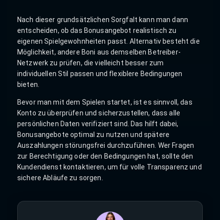
Nach dieser grundsätzlichen Sorgfalt kann man dann
entscheiden, ob das Bonusangebot realistisch zu
eigenen Spielgewohnheiten passt. Alternativ besteht die
Möglichkeit, andere Boni aus demselben Betreiber-
Netzwerk zu prüfen, die vielleicht besser zum
individuellen Stil passen und flexiblere Bedingungen
bieten.
Bevor man mit dem Spielen startet, ist es sinnvoll, das
Konto zu überprüfen und sicherzustellen, dass alle
persönlichen Daten verifiziert sind. Das hilft dabei,
Bonusangebote optimal zu nutzen und spätere
Auszahlungen störungsfrei durchzuführen. Wer Fragen
zur Berechtigung oder den Bedingungen hat, sollte den
Kundendienst kontaktieren, um für volle Transparenz und
sichere Abläufe zu sorgen.