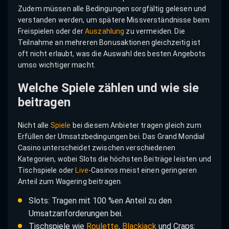
Zudem müssen alle Bedingungen sorgfältig gelesen und
verstanden werden, um spätere Missverständnisse beim
Freispielen oder der
Auszahlung
zu vermeiden. Die
Teilnahme an mehreren Bonusaktionen gleichzeitig ist
oft nicht erlaubt, was die Auswahl des besten Angebots
umso wichtiger macht.
Welche Spiele zählen und wie sie
beitragen
Nicht alle
Spiele
bei diesem Anbieter tragen gleich zum
Erfüllen der Umsatzbedingungen bei. Das Grand Mondial
Casino unterscheidet zwischen verschiedenen
Kategorien, wobei Slots die höchsten Beiträge leisten und
Tischspiele oder
Live
-Casinos meist einen geringeren
Anteil zum Wagering beitragen.
Slots: Tragen mit 100 %en Anteil zu den
Umsatzanforderungen bei.
Tischspiele wie
Roulette
,
Blackjack
und Craps: