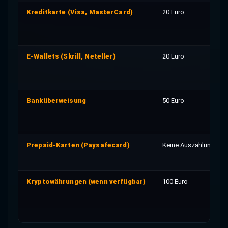
Kreditkarte
(
Visa
,
MasterCard
)
20 Euro
E-Wallets (Skrill, Neteller)
20 Euro
Banküberweisung
50 Euro
Prepaid-Karten (
Paysafecard
)
Keine Auszahlung mög
Kryptowährungen
(wenn verfügbar)
100 Euro