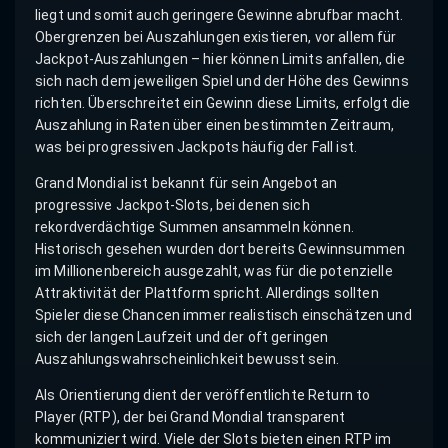
liegt und somit auch geringere Gewinne abrufbar macht.
Obergrenzen bei Auszahlungen existieren, vor allem für
Jackpot-Auszahlungen – hier können Limits anfallen, die
sich nach dem jeweiligen Spiel und der Höhe des Gewinns
richten. Überschreitet ein Gewinn diese Limits, erfolgt die
Auszahlung in Raten über einen bestimmten Zeitraum,
was bei progressiven Jackpots häufig der Fall ist.
Grand Mondial ist bekannt für sein Angebot an
progressive Jackpot-Slots, bei denen sich
rekordverdächtige Summen ansammeln können.
Historisch gesehen wurden dort bereits Gewinnsummen
im Millionenbereich ausgezahlt, was für die potenzielle
Attraktivität der Plattform spricht. Allerdings sollten
Spieler diese Chancen immer realistisch einschätzen und
sich der langen Laufzeit und der oft geringen
Auszahlungswahrscheinlichkeit bewusst sein.
Als Orientierung dient der veröffentlichte Return to
Player (RTP), der bei Grand Mondial transparent
kommuniziert wird. Viele der Slots bieten einen RTP im