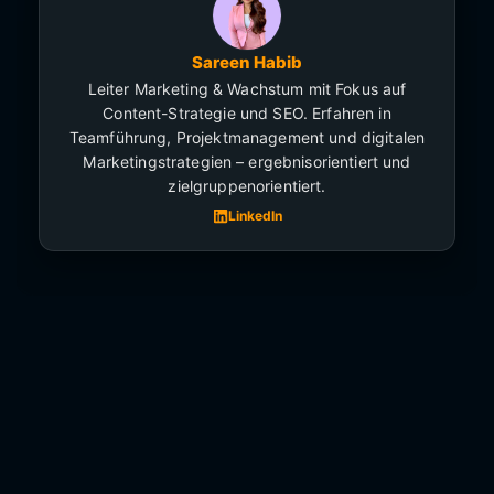
Sareen Habib
Leiter Marketing & Wachstum mit Fokus auf
Content-Strategie und SEO. Erfahren in
Teamführung, Projektmanagement und digitalen
Marketingstrategien – ergebnisorientiert und
zielgruppenorientiert.
LinkedIn