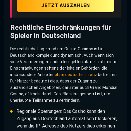
JETZT AUSZAHLEN
Rechtliche Einschränkungen für
Spieler in Deutschland
Die rechtliche Lage rund um Online-Casinos ist in
Deutschland komplex und dynamisch. Auch wenn sich
viele Veränderungen andeuten, gelten aktuell zahlreiche
Einschränkungen seitens der lokalen Behörden, die
insbesondere Anbieter
ohne deutsche Lizenz
betreffen.
Für Nutzer bedeutet dies, dass der Zugang zu
ausländischen Angeboten, darunter auch Grand Mondial
Casino, oftmals durch Geo-Blocking gesperrt ist, um
unerlaubte Teilnahme zu verhindern.
Regionale Sperrungen: Das Casino kann den
Zugang aus Deutschland automatisch blockieren,
wenn die IP-Adresse des Nutzers dies erkennen