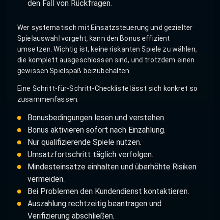
den Fall von Rückfragen.
Wer systematisch mit Einsatzsteuerung und gezielter
Spielauswahl vorgeht, kann den Bonus effizient
umsetzen. Wichtig ist, keine riskanten Spiele zu wählen,
die komplett ausgeschlossen sind, und trotzdem einen
gewissen Spielspaß beizubehalten.
Eine Schritt-für-Schritt-Checkliste lässt sich konkret so
zusammenfassen:
Bonusbedingungen lesen und verstehen.
Bonus aktivieren sofort nach Einzahlung.
Nur qualifizierende Spiele nutzen.
Umsatzfortschritt täglich verfolgen.
Mindesteinsätze einhalten und überhöhte Risiken
vermeiden.
Bei Problemen den Kundendienst kontaktieren.
Auszahlung rechtzeitig beantragen und
Verifizierung abschließen.