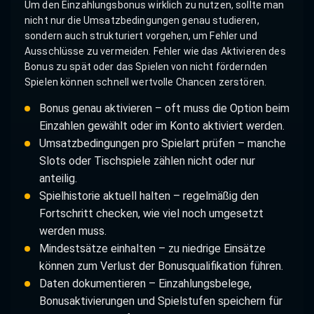
Um den Einzahlungsbonus wirklich zu nutzen, sollte man
nicht nur die Umsatzbedingungen genau studieren,
sondern auch strukturiert vorgehen, um Fehler und
Ausschlüsse zu vermeiden. Fehler wie das Aktivieren des
Bonus zu spät oder das Spielen von nicht fördernden
Spielen können schnell wertvolle Chancen zerstören.
Bonus genau aktivieren – oft muss die Option beim
Einzahlen gewählt oder im Konto aktiviert werden.
Umsatzbedingungen pro Spielart prüfen – manche
Slots oder Tischspiele zählen nicht oder nur
anteilig.
Spielhistorie aktuell halten – regelmäßig den
Fortschritt checken, wie viel noch umgesetzt
werden muss.
Mindestsätze einhalten – zu niedrige Einsätze
können zum Verlust der Bonusqualifikation führen.
Daten dokumentieren – Einzahlungsbelege,
Bonusaktivierungen und Spielstufen speichern für