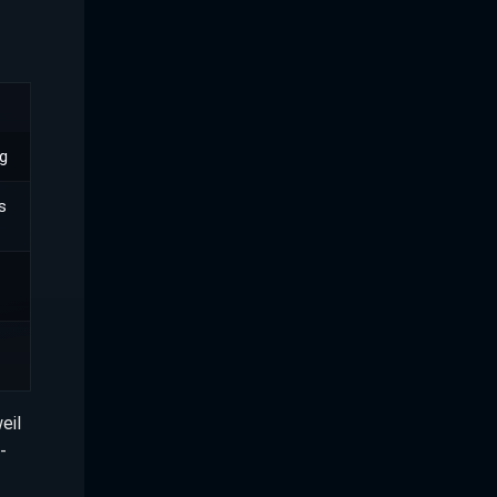
g
s
eil
-