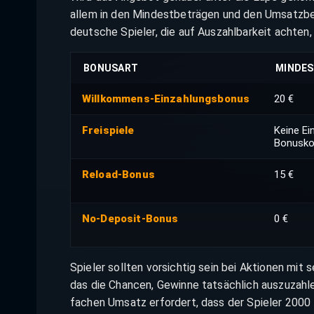
allem in den Mindestbeträgen und den Umsatzbed
deutsche Spieler, die auf Auszahlbarkeit achten, i
BONUSART
MINDE
Willkommens-Einzahlungsbonus
20 €
Freispiele
Keine Ei
Bonusko
Reload-
Bonus
15 €
No-Deposit-Bonus
0 €
Spieler sollten vorsichtig sein bei Aktionen m
das die Chancen, Gewinne tatsächlich auszuzahlen
fachen Umsatz erfordert, dass der Spieler 200