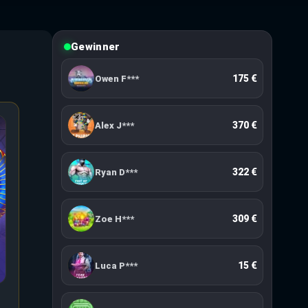
Gewinner
60 €
Emma H***
175 €
Owen F***
370 €
Alex J***
322 €
Ryan D***
309 €
Zoe H***