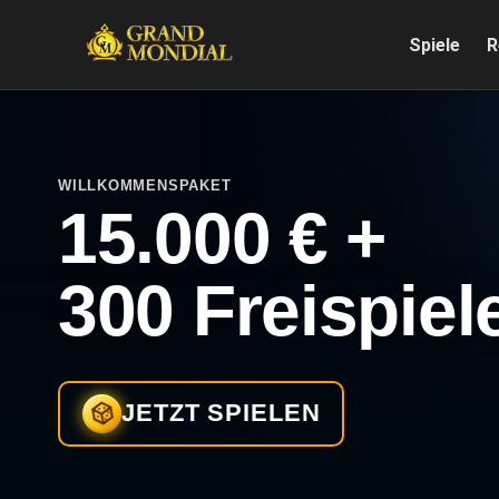
Spiele
R
WILLKOMMENSPAKET
15.000 € +
300 Freispiel
JETZT SPIELEN