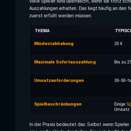
Viele Spieler sind überrascht, wenn sie trotz s
Auszahlungen erhalten. Das liegt häufig an den 
zuerst erfüllt werden müssen.
THEMA
TYPISC
Mindestabhebung
20 €
Maximale Sofortauszahlung
Bis zu 2
Umsatzanforderungen
30-50-f
Spielbeschränkungen
Einige
Sp
Umsatz
In der Praxis bedeutet das: Selbst wenn Spieler