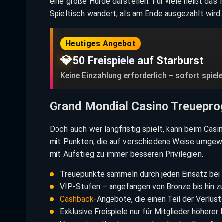
eine große Hürde darstellen. Für viele heißt das
Spieltisch wandert, als am Ende ausgezahlt wird.
Heutiges Angebot
💎
50 Freispiele auf Starburst
Keine Einzahlung erforderlich – sofort spiel
Grand Mondial Casino Treuepro
Doch auch wer langfristig spielt, kann beim Casi
mit Punkten, die auf verschiedene Weise umgewa
mit Aufstieg zu immer besseren Privilegien.
Treuepunkte sammeln durch jeden Einsatz bei 
VIP-Stufen – angefangen von Bronze bis hin zu
Cashback
-Angebote, die einen Teil der Verlus
Exklusive Freispiele nur für Mitglieder höherer