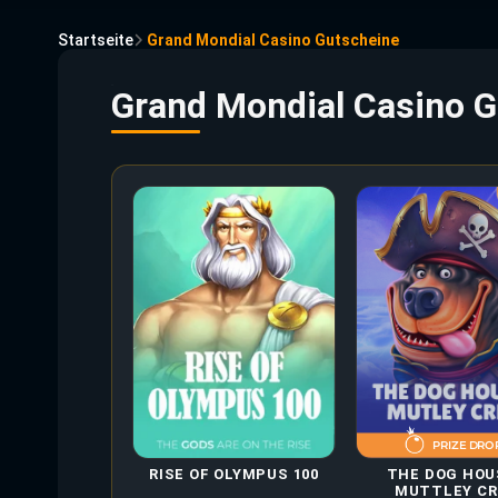
Startseite
Grand Mondial Casino Gutscheine
Grand Mondial Casino G
RISE OF OLYMPUS 100
THE DOG HOU
MUTTLEY C