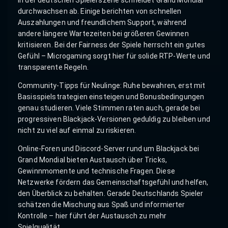
durchwachsen ab. Einige berichten von schnellen
Auszahlungen und freundlichem Support, während
andere längere Wartezeiten bei größeren Gewinnen
kritisieren. Bei der Fairness der Spiele herrscht ein gutes
Gefühl – Microgaming sorgt hier für solide RTP-Werte und
transparente Regeln.
Community-Tipps für Neulinge: Ruhe bewahren, erst mit
Basisspielstrategien einsteigen und Bonusbedingungen
genau studieren. Viele Stimmen raten auch, gerade bei
progressiven Blackjack-Versionen geduldig zu bleiben und
nicht zu viel auf einmal zu riskieren.
Online-Foren und Discord-Server rund um Blackjack bei
Grand Mondial bieten Austausch über Tricks,
Gewinnmomente und technische Fragen. Diese
Netzwerke fördern das Gemeinschaftsgefühl und helfen,
den Überblick zu behalten. Gerade Deutschlands Spieler
schätzen die Mischung aus Spaß und informierter
Kontrolle – hier führt der Austausch zu mehr
Spielqualität.