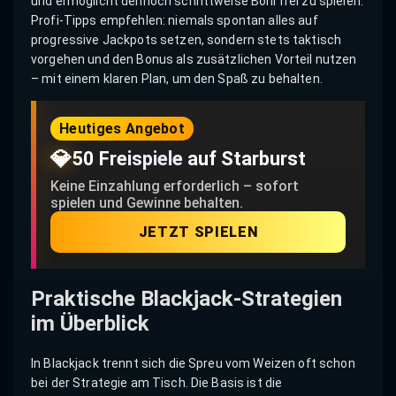
und ermöglicht dennoch schrittweise Boni frei zu spielen.
Profi-Tipps empfehlen: niemals spontan alles auf
progressive Jackpots setzen, sondern stets taktisch
vorgehen und den Bonus als zusätzlichen Vorteil nutzen
– mit einem klaren Plan, um den Spaß zu behalten.
Heutiges Angebot
💎
50 Freispiele auf Starburst
Keine Einzahlung erforderlich – sofort
spielen und Gewinne behalten.
JETZT SPIELEN
Praktische Blackjack-Strategien
im Überblick
In Blackjack trennt sich die Spreu vom Weizen oft schon
bei der Strategie am Tisch. Die Basis ist die