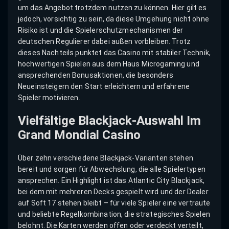
um das Angebot trotzdem nutzen zu können. Hier gilt es
jedoch, vorsichtig zu sein, da diese Umgehung nicht ohne
Risiko ist und die Spielerschutzmechanismen der
deutschen Regulierer dabei außen vorbleiben. Trotz
dieses Nachteils punktet das Casino mit stabiler Technik,
hochwertigen Spielen aus dem Haus Microgaming und
ansprechenden Bonusaktionen, die besonders
Neueinsteigern den Start erleichtern und erfahrene
Spieler motivieren.
Vielfältige Blackjack-Auswahl Im
Grand Mondial Casino
Über zehn verschiedene Blackjack-Varianten stehen
bereit und sorgen für Abwechslung, die alle Spielertypen
ansprechen. Ein Highlight ist das Atlantic City Blackjack,
bei dem mit mehreren Decks gespielt wird und der Dealer
auf Soft 17 stehen bleibt – für viele Spieler eine vertraute
und beliebte Regelkombination, die strategisches Spielen
belohnt. Die Karten werden offen oder verdeckt verteilt,