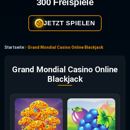
300 Freispiele
JETZT SPIELEN
Startseite
Grand Mondial Casino Online Blackjack
Grand Mondial Casino Online
Blackjack