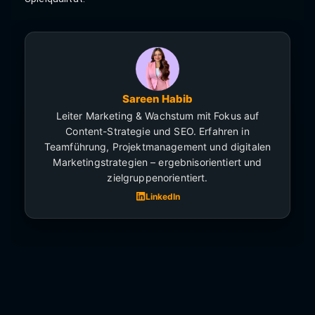
Sareen Habib
Leiter Marketing & Wachstum mit Fokus auf
Content-Strategie und SEO. Erfahren in
Teamführung, Projektmanagement und digitalen
Marketingstrategien – ergebnisorientiert und
zielgruppenorientiert.
LinkedIn