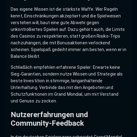
Das eigene Wissen ist die stärkste Waffe: Wer Regeln
kennt, Einschränkungen akzeptiert und die Spielweisen
verstehen will, baut eine gute Abwehr gegen
unkontrolliertes Spielen auf. Dazu gehört auch, die Limits
des Casinos zu respektieren, statt großen Risiko-Trips
nachzuhängen, die mit Bonusaktionen verlockend
scheinen. Spielspaß gedeiht immer am besten, wenn er in
Balance bleibt.
Schließlich empfehlen erfahrene Spieler: Erwarte keine
Sieg-Garantien, sondern nutze Wissen und Strategie als
beste Investition in stimmige, langanhaltende
Unterhaltung. Verbinde das mit den Angeboten und
Schutzfunktionen im Grand Mondial, um mit Verstand
und Genuss zu zocken.
Nutzererfahrungen und
Community-Feedback
In der deutschen Spielerszene schneidet Grand Mondial