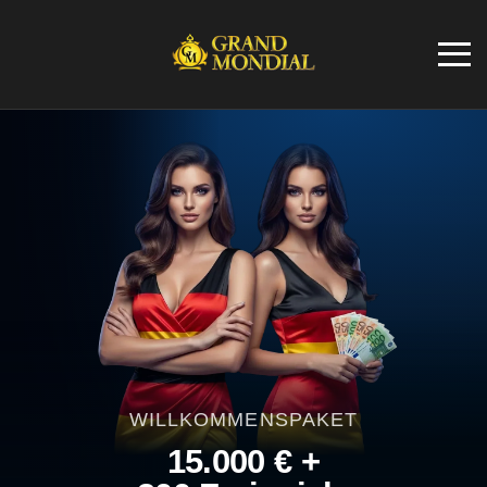
WILLKOMMENSPAKET
15.000 € +