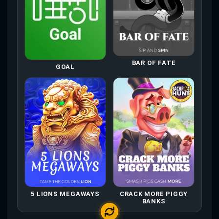
BAR OF FATE
GOAL
5 LIONS MEGAWAYS
CRACK MORE PIGGY
BANKS