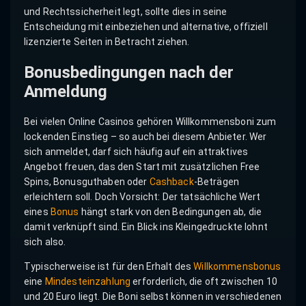
und Rechtssicherheit legt, sollte dies in seine
Entscheidung mit einbeziehen und alternative, offiziell
lizenzierte Seiten in Betracht ziehen.
Bonusbedingungen nach der
Anmeldung
Bei vielen Online Casinos gehören Willkommensboni zum
lockenden Einstieg – so auch bei diesem Anbieter. Wer
sich anmeldet, darf sich häufig auf ein attraktives
Angebot freuen, das den Start mit zusätzlichen Free
Spins, Bonusguthaben oder
Cashback
-Beträgen
erleichtern soll. Doch Vorsicht: Der tatsächliche Wert
eines
Bonus
hängt stark von den Bedingungen ab, die
damit verknüpft sind. Ein Blick ins Kleingedruckte lohnt
sich also.
Typischerweise ist für den Erhalt des
Willkommensbonus
eine
Mindesteinzahlung
erforderlich, die oft zwischen 10
und 20 Euro liegt. Die Boni selbst können in verschiedenen