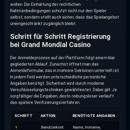
wollen. Die Einhaltung der rechtlichen
Rahmenbedingungen schützt nicht nur den Spieler
selbst, sondern stellt auch sicher, dass das Spielangebot
uneingeschränkt zugänglich bleibt.
Schritt für Schritt Registrierung
bei Grand Mondial Casino
Der Anmeldeprozess auf der Plattform folgt einem klar
gegliederten Ablauf. Zunächst öffnet man das
Anmeldeformular, das in mehrere Sektionen unterteilt ist.
In jedem Feld werden unterschiedliche persönliche
Angaben benötigt. Sicherheit wird durch moderne
Verschlüsselungstechniken gewährleistet. Dabei gilt: Je
sorgfältiger die Eingaben, desto reibungsloser verläuft
das spätere Verifizierungsverfahren.
SCHRITT
AKTION
BENÖTIGTE ANGABEN
1
Benutzerkont
Name, Vorname,