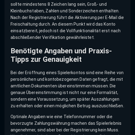
sollte mindestens 8 Zeichen lang sein, Groß- und
Kleinbuchstaben, Zahlen und Sonderzeichen enthalten.
Nach der Registrierung führt die Aktivierung per E-Mail die
Freischaltung durch. An diesem Punkt wird das Konto
einsatzbereit, jedoch ist die Vollfunktionalität erst nach
abschließender Verifikation gewährleistet.
Benötigte Angaben und Praxis-
Tipps zur Genauigkeit
Bei der Eröffnung eines Spielerkontos sind eine Reihe von
persönlichen und kontobezogenen Daten gefragt, die mit
amtlichen Dokumenten übereinstimmen müssen. Die
genaue Übereinstimmung ist nicht nur eine Formalität,
sondern eine Voraussetzung, um später Auszahlungen
zu erhalten oder einen möglichen Betrug auszuschließen.
Optinale Angaben wie eine Telefonnummer oder die
bevorzugte Zahlungswährung machen das Spielerlebnis
angenehmer, sind aber bei der Registrierung kein Muss.