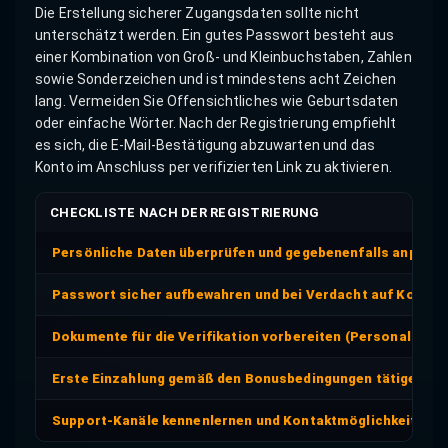
Die Erstellung sicherer Zugangsdaten sollte nicht
unterschätzt werden. Ein gutes Passwort besteht aus
einer Kombination von Groß- und Kleinbuchstaben, Zahlen
sowie Sonderzeichen und ist mindestens acht Zeichen
lang. Vermeiden Sie Offensichtliches wie Geburtsdaten
oder einfache Wörter. Nach der Registrierung empfiehlt
es sich, die E-Mail-Bestätigung abzuwarten und das
Konto im Anschluss per verifizierten Link zu aktivieren.
CHECKLISTE NACH DER REGISTRIERUNG
Persönliche Daten überprüfen und gegebenenfalls anpasse
Passwort sicher aufbewahren und bei Verdacht auf Kompro
Dokumente für die Verifikation vorbereiten (Personalausw
Erste Einzahlung gemäß den Bonusbedingungen tätigen.
Support-Kanäle kennenlernen und Kontaktmöglichkeiten no