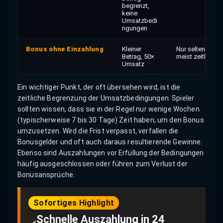
begrenzt,
keine
Umsatzbedi
ngungen
Bonus ohne Einzahlung
Kleiner
Nur selten verfü
Betrag, 50×
meist zeitlich lim
Umsatz
Ein wichtiger Punkt, der oft übersehen wird, ist die
zeitliche Begrenzung der Umsatzbedingungen. Spieler
sollten wissen, dass sie in der Regel nur wenige Wochen
(typischerweise 7 bis 30 Tage) Zeit haben, um den Bonus
umzusetzen. Wird die Frist verpasst, verfallen die
Bonusgelder und oft auch daraus resultierende Gewinne.
Ebenso sind Auszahlungen vor Erfüllung der Bedingungen
häufig ausgeschlossen oder führen zum Verlust der
Bonusansprüche.
Sofortiges Highlight
Schnelle Auszahlung in 24