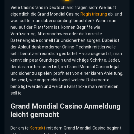
Viele Casinofans in Deutschland fragen sich: Wie läuft
eigentlich die Grand Mondial Casino
Registrierung
ab, und
was sollte man dabei unbedingt beachten? Wenn man
neu auf der Plattform ist, können Begriffe wie
Verifizierung, Altersnachweis oder die korrekte
Dateneingabe schnell für Unsicherheit sorgen. Dabei ist
der Ablauf dank moderner Online-Technik mittlerweile
sehr benutzerfreundlich gestaltet – vorausgesetzt, man
kennt ein paar Grundregeln und wichtige Schritte. Jeder,
der daran interessiert ist, im Grand Mondial Casino legal
und sicher zu spielen, profitiert von einer klaren Anleitung,
die zeigt, wie angemeldet wird, welche Dokumente
benötigt werden und welche Fallstricke man vermeiden
sollte.
Grand Mondial Casino Anmeldung
leicht gemacht
Der erste
Kontakt
mit dem Grand Mondial Casino beginnt