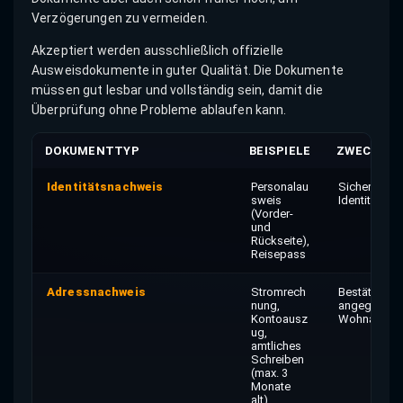
Verzögerungen zu vermeiden.
Akzeptiert werden ausschließlich offizielle
Ausweisdokumente in guter Qualität. Die Dokumente
müssen gut lesbar und vollständig sein, damit die
Überprüfung ohne Probleme ablaufen kann.
DOKUMENTTYP
BEISPIELE
ZWECK DE
Identitätsnachweis
Personalau
Sicherstellu
sweis
Identität un
(Vorder-
und
Rückseite),
Reisepass
Adressnachweis
Stromrech
Bestätigung
nung,
angegeben
Kontoausz
Wohnadres
ug,
amtliches
Schreiben
(max. 3
Monate
alt)