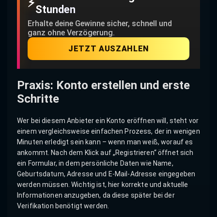
⚡
Stunden
Erhalte deine Gewinne sicher, schnell und
ganz ohne Verzögerung.
JETZT AUSZAHLEN
Praxis: Konto erstellen und erste
Schritte
Wer bei diesem Anbieter ein Konto eröffnen will, steht vor
einem vergleichsweise einfachen Prozess, der in wenigen
Minuten erledigt sein kann – wenn man weiß, worauf es
ankommt. Nach dem Klick auf „Registrieren“ öffnet sich
ein Formular, in dem persönliche Daten wie Name,
Geburtsdatum, Adresse und E-Mail-Adresse eingegeben
werden müssen. Wichtig ist, hier korrekte und aktuelle
Informationen anzugeben, da diese später bei der
Verifikation benötigt werden.