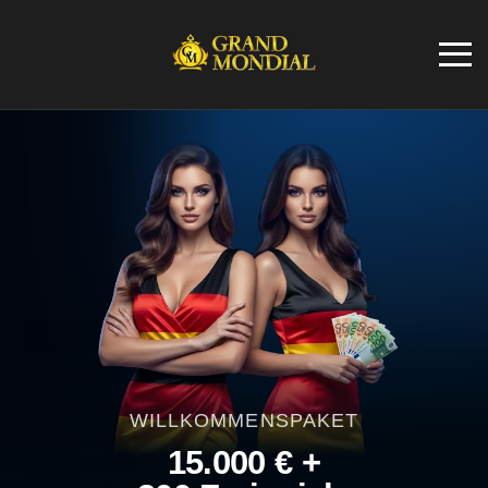
WILLKOMMENSPAKET
15.000 € +