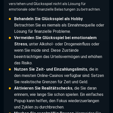
verstehen und Glücksspiel nicht als Lösung für
emotionale oder finanzielle Belastungen zu betrachten.
Behandeln Sie Glücksspiel als Hobby
.
Betrachten Sie es niemals als Einnahmequelle oder
Lösung für finanzielle Probleme.
Vermeiden Sie Glücksspiel bei emotionalem
Stress
, unter Alkohol- oder Drogeneinfluss oder
wenn Sie müde sind. Diese Zustände
beeinträchtigen das Urteilsvermögen und erhöhen
das Risiko.
Nutzen Sie Zeit- und Einzahlungslimits
, die in
den meisten Online-Casinos verfügbar sind. Setzen
Sie realistische Grenzen für Zeit und Geld.
Aktivieren Sie Realitätschecks
, die Sie daran
erinnern, wie lange Sie schon spielen. Ein einfaches
Popup kann helfen, den Fokus wiederzuerlangen
und Zyklen zu durchbrechen.