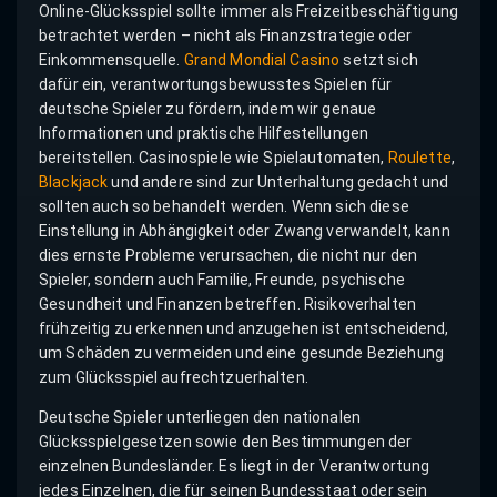
Online-Glücksspiel sollte immer als Freizeitbeschäftigung
betrachtet werden – nicht als Finanzstrategie oder
Einkommensquelle.
Grand Mondial Casino
setzt sich
dafür ein, verantwortungsbewusstes Spielen für
deutsche Spieler zu fördern, indem wir genaue
Informationen und praktische Hilfestellungen
bereitstellen. Casinospiele wie Spielautomaten,
Roulette
,
Blackjack
und andere sind zur Unterhaltung gedacht und
sollten auch so behandelt werden. Wenn sich diese
Einstellung in Abhängigkeit oder Zwang verwandelt, kann
dies ernste Probleme verursachen, die nicht nur den
Spieler, sondern auch Familie, Freunde, psychische
Gesundheit und Finanzen betreffen. Risikoverhalten
frühzeitig zu erkennen und anzugehen ist entscheidend,
um Schäden zu vermeiden und eine gesunde Beziehung
zum Glücksspiel aufrechtzuerhalten.
Deutsche Spieler unterliegen den nationalen
Glücksspielgesetzen sowie den Bestimmungen der
einzelnen Bundesländer. Es liegt in der Verantwortung
jedes Einzelnen, die für seinen Bundesstaat oder sein