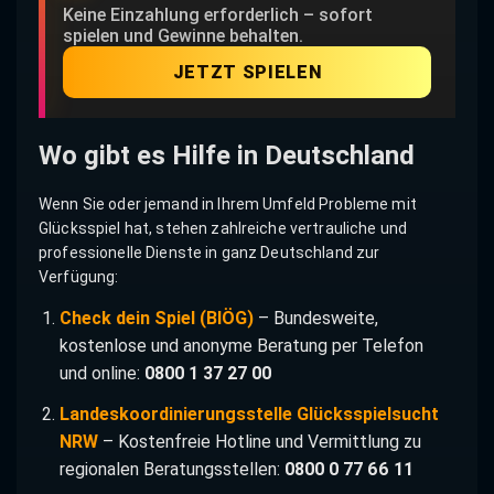
Keine Einzahlung erforderlich – sofort
spielen und Gewinne behalten.
JETZT SPIELEN
Wo gibt es Hilfe in Deutschland
Wenn Sie oder jemand in Ihrem Umfeld Probleme mit
Glücksspiel hat, stehen zahlreiche vertrauliche und
professionelle Dienste in ganz Deutschland zur
Verfügung:
Check dein Spiel (BIÖG)
– Bundesweite,
kostenlose und anonyme Beratung per Telefon
und online:
0800 1 37 27 00
Landeskoordinierungsstelle Glücksspielsucht
NRW
– Kostenfreie Hotline und Vermittlung zu
regionalen Beratungsstellen:
0800 0 77 66 11