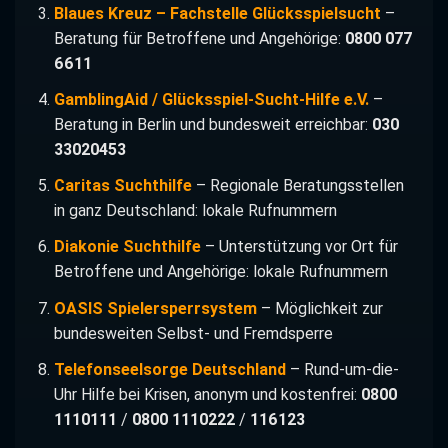
Blaues Kreuz – Fachstelle Glücksspielsucht
–
Beratung für Betroffene und Angehörige:
0800 077
6611
GamblingAid / Glücksspiel-Sucht-Hilfe e.V.
–
Beratung in Berlin und bundesweit erreichbar:
030
33020453
Caritas Suchthilfe
– Regionale Beratungsstellen
in ganz Deutschland: lokale Rufnummern
Diakonie Suchthilfe
– Unterstützung vor Ort für
Betroffene und Angehörige: lokale Rufnummern
OASIS Spielersperrsystem
– Möglichkeit zur
bundesweiten Selbst- und Fremdsperre
Telefonseelsorge Deutschland
– Rund-um-die-
Uhr Hilfe bei Krisen, anonym und kostenfrei:
0800
1110111
/
0800 1110222
/
116123