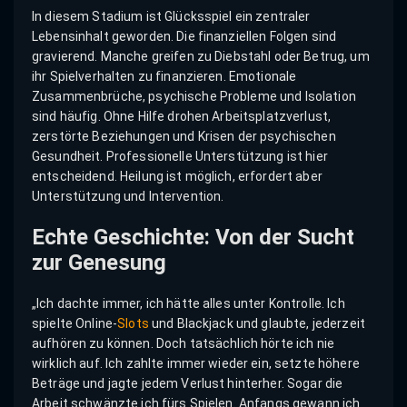
In diesem Stadium ist Glücksspiel ein zentraler
Lebensinhalt geworden. Die finanziellen Folgen sind
gravierend. Manche greifen zu Diebstahl oder Betrug, um
ihr Spielverhalten zu finanzieren. Emotionale
Zusammenbrüche, psychische Probleme und Isolation
sind häufig. Ohne Hilfe drohen Arbeitsplatzverlust,
zerstörte Beziehungen und Krisen der psychischen
Gesundheit. Professionelle Unterstützung ist hier
entscheidend. Heilung ist möglich, erfordert aber
Unterstützung und Intervention.
Echte Geschichte: Von der Sucht
zur Genesung
„Ich dachte immer, ich hätte alles unter Kontrolle. Ich
spielte Online-
Slots
und Blackjack und glaubte, jederzeit
aufhören zu können. Doch tatsächlich hörte ich nie
wirklich auf. Ich zahlte immer wieder ein, setzte höhere
Beträge und jagte jedem Verlust hinterher. Sogar die
Arbeit schwänzte ich fürs Spielen. Anfangs gewann ich