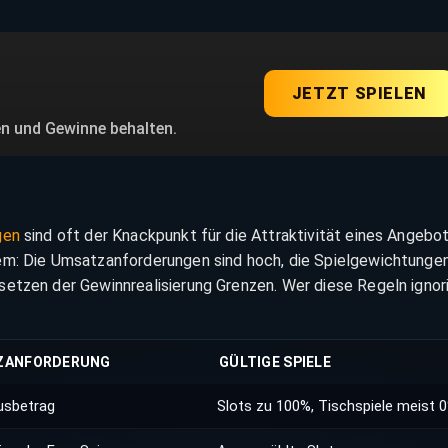
JETZT SPIELEN
en und Gewinne behalten.
gen
sind oft der Knackpunkt für die Attraktivität eines Angebot
em: Die Umsatzanforderungen sind hoch, die Spielgewichtunge
etzen der Gewinnrealisierung Grenzen. Wer diese Regeln ignori
ZANFORDERUNG
GÜLTIGE SPIELE
usbetrag
Slots zu 100%, Tischspiele meist 