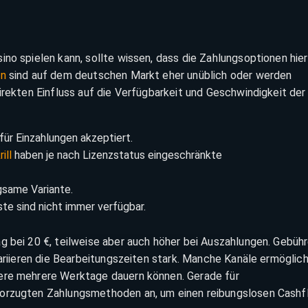
no spielen kann, sollte wissen, dass die Zahlungsoptionen hier
en
sind auf dem deutschen Markt eher unüblich oder werden
irekten Einfluss auf die Verfügbarkeit und Geschwindigkeit der 
für Einzahlungen akzeptiert.
ill
haben je nach Lizenzstatus eingeschränkte
gsame Variante.
te sind nicht immer verfügbar.
g bei 20 €, teilweise aber auch höher bei Auszahlungen. Gebüh
variieren die Bearbeitungszeiten stark. Manche Kanäle ermöglic
ere mehrere Werktage dauern können. Gerade für
vorzugten Zahlungsmethoden an, um einen reibungslosen Cash