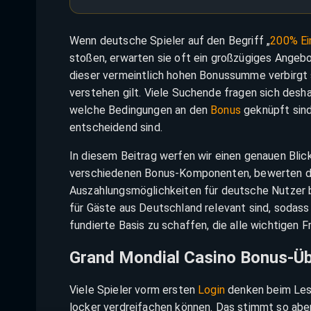
Wenn deutsche Spieler auf den Begriff „
200% Ei
stoßen, erwarten sie oft ein großzügiges Angebo
dieser vermeintlich hohen Bonussumme verbirgt s
verstehen gilt. Viele Suchende fragen sich desh
welche Bedingungen an den
Bonus
geknüpft sind
entscheidend sind.
In diesem Beitrag werfen wir einen genauen Blic
verschiedenen Bonus-Komponenten, bewerten di
Auszahlungsmöglichkeiten für deutsche Nutzer be
für Gäste aus Deutschland relevant sind, sodass e
fundierte Basis zu schaffen, die alle wichtigen
Grand Mondial Casino Bonus-Üb
Viele Spieler vorm ersten
Login
denken beim Lese
locker verdreifachen können. Das stimmt so aber