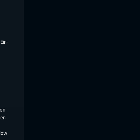
Ein-
ren
hen
flow