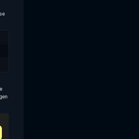
sse
ne
ngen