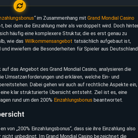
nzahlungsbonus
“ im Zusammenhang mit
Grand Mondial Casino
t, bei dem die Einzahlung mehr als verdoppelt wird. Doch hinte
ich häufig eine komplexere Struktur, die es erst genau zu
alb, wie das
Willkommensangebot
tatsächlich aufgebaut ist,
 und inwiefern die Besonderheiten für Spieler aus Deutschland
k auf das Angebot des Grand Mondial Casino, analysieren die
e Umsatzanforderungen und erklären, welche Ein- und
reitstehen. Dabei gehen wir auch auf rechtliche Aspekte ein,
ine klar strukturierte Übersicht entsteht. Ziel ist es, eine
 Fragen rund um den 200%
Einzahlungsbonus
beantwortet.
ersicht
n von „200% Einzahlungsbonus“, dass sie ihre Einzahlung also
 nicht unbedingt. Im Grand Mondial Casino bezeichnet die