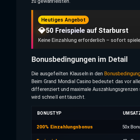
zu gewährleisten.
Heutiges Angebot
💎
50 Freispiele auf Starburst
Keine Einzahlung erforderlich – sofort spiel
Bonusbedingungen im Detail
Die ausgefeilten Klauseln in den
Bonusbedingun
Beim Grand Mondial Casino bedeutet das vor all
differenziert und maximale Auszahlungsgrenzen s
wird schnell enttäuscht.
BONUSTYP
UMSAT
200% Einzahlungsbonus
50x Bon