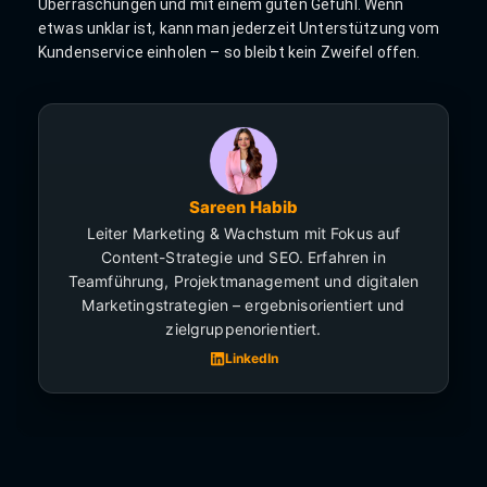
Überraschungen und mit einem guten Gefühl. Wenn
etwas unklar ist, kann man jederzeit Unterstützung vom
Kundenservice einholen – so bleibt kein Zweifel offen.
Sareen Habib
Leiter Marketing & Wachstum mit Fokus auf
Content-Strategie und SEO. Erfahren in
Teamführung, Projektmanagement und digitalen
Marketingstrategien – ergebnisorientiert und
zielgruppenorientiert.
LinkedIn