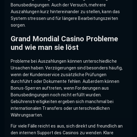
Bonusbedingungen. Auch der Versuch, mehrere
Auszahlungen kurz hintereinander zu stellen, kann das
System stressen und für längere Bearbeitungszeiten
sorgen.
Grand Mondial Casino Probleme
und wie man sie löst
Probleme bei Auszahlungen können unterschiedliche
Ursachen haben. Verzögerungen sind besonders häufig,
wenn der Kundenservice zusätzliche Prüfungen
durchführt oder Dokumente fehlen. Außerdem können
Bonus-Sperren auftreten, wenn Forderungen aus
Bonusbedingungen noch nicht erfüllt wurden.
Gebührenstreitigkeiten ergeben sich manchmal bei
internationalen Transfers oder unterschiedlichen
Währungsarten.
Für viele Fälle reicht es aus, sich direkt und freundlich an
den internen Support des Casinos zu wenden. Klare