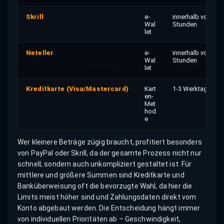
Skrill
e-
innerhalb von 24
Wal
Stunden
let
Neteller
e-
innerhalb von 24
Wal
Stunden
let
Kreditkarte (Visa/
Mastercard
)
Kart
1-3 Werktage
en-
Met
hod
e
Wer kleinere Beträge zügig braucht, profitiert besonders
von PayPal oder Skrill, da der gesamte Prozess nicht nur
schnell, sondern auch unkompliziert gestaltet ist. Für
mittlere und größere Summen sind Kreditkarte und
Banküberweisung oft die bevorzugte Wahl, da hier die
Limits meist höher sind und Zahlungsdaten direkt vom
Konto abgebaut werden. Die Entscheidung hängt immer
von individuellen Prioritäten ab – Geschwindigkeit,