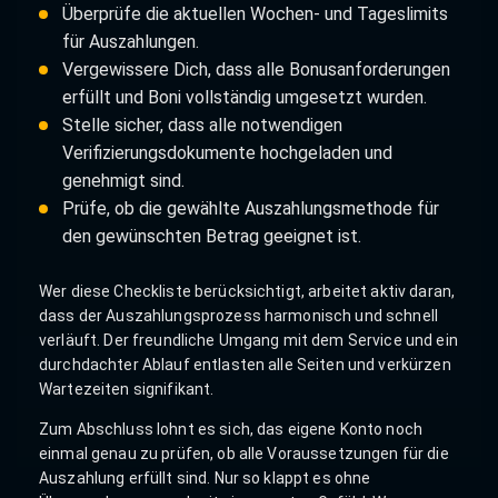
Überprüfe die aktuellen Wochen- und Tageslimits
für Auszahlungen.
Vergewissere Dich, dass alle Bonusanforderungen
erfüllt und Boni vollständig umgesetzt wurden.
Stelle sicher, dass alle notwendigen
Verifizierungsdokumente hochgeladen und
genehmigt sind.
Prüfe, ob die gewählte Auszahlungsmethode für
den gewünschten Betrag geeignet ist.
Wer diese Checkliste berücksichtigt, arbeitet aktiv daran,
dass der Auszahlungsprozess harmonisch und schnell
verläuft. Der freundliche Umgang mit dem Service und ein
durchdachter Ablauf entlasten alle Seiten und verkürzen
Wartezeiten signifikant.
Zum Abschluss lohnt es sich, das eigene Konto noch
einmal genau zu prüfen, ob alle Voraussetzungen für die
Auszahlung erfüllt sind. Nur so klappt es ohne