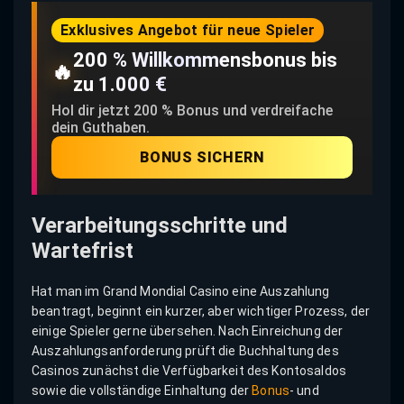
Exklusives Angebot für neue Spieler
200 % Willkommensbonus bis
🔥
zu 1.000 €
Hol dir jetzt 200 % Bonus und verdreifache
dein Guthaben.
BONUS SICHERN
Verarbeitungsschritte und
Wartefrist
Hat man im Grand Mondial Casino eine Auszahlung
beantragt, beginnt ein kurzer, aber wichtiger Prozess, der
einige Spieler gerne übersehen. Nach Einreichung der
Auszahlungsanforderung prüft die Buchhaltung des
Casinos zunächst die Verfügbarkeit des Kontosaldos
sowie die vollständige Einhaltung der
Bonus
- und