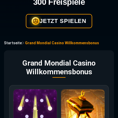
300 Freispiele
JETZT SPIELEN
Startseite
Grand Mondial Casino Willkommensbonus
Grand Mondial Casino
Willkommensbonus