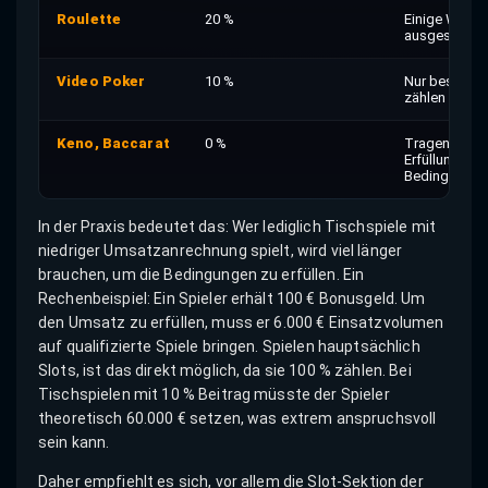
Roulette
20 %
Einige Wettar
ausgeschlos
Video Poker
10 %
Nur bestimmt
zählen für d
Keno, Baccarat
0 %
Tragen nicht 
Erfüllung der
Bedingungen 
In der Praxis bedeutet das: Wer lediglich Tischspiele mit
niedriger Umsatzanrechnung spielt, wird viel länger
brauchen, um die Bedingungen zu erfüllen. Ein
Rechenbeispiel: Ein Spieler erhält 100 € Bonusgeld. Um
den Umsatz zu erfüllen, muss er 6.000 € Einsatzvolumen
auf qualifizierte Spiele bringen. Spielen hauptsächlich
Slots, ist das direkt möglich, da sie 100 % zählen. Bei
Tischspielen mit 10 % Beitrag müsste der Spieler
theoretisch 60.000 € setzen, was extrem anspruchsvoll
sein kann.
Daher empfiehlt es sich, vor allem die Slot-Sektion der