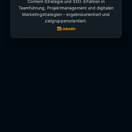
Content-Strategie und SEO. Erfahren in
Teamführung, Projektmanagement und digitalen
Marketingstrategien – ergebnisorientiert und
zielgruppenorientiert.
LinkedIn