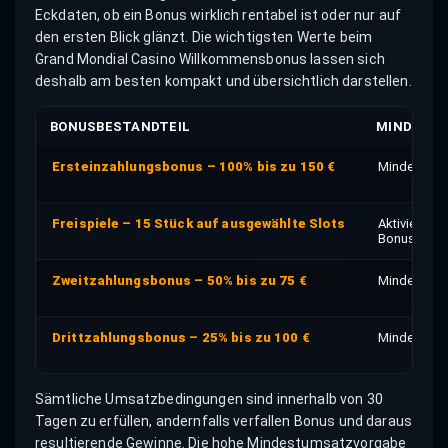
Eckdaten, ob ein Bonus wirklich rentabel ist oder nur auf
den ersten Blick glänzt. Die wichtigsten Werte beim
Grand Mondial Casino Willkommensbonus lassen sich
deshalb am besten kompakt und übersichtlich darstellen.
BONUSBESTANDTEIL
MINDEST
Ersteinzahlungsbonus –
100%
bis zu 150 €
Mindestdepo
Freispiele – 15 Stück auf ausgewählte Slots
Aktivierung 
Bonusberei
Zweitzahlungsbonus – 50% bis zu 75 €
Mindestdepo
Drittzahlungsbonus – 25% bis zu 100 €
Mindestdepo
Sämtliche Umsatzbedingungen sind innerhalb von 30
Tagen zu erfüllen, andernfalls verfallen Bonus und daraus
resultierende Gewinne. Die hohe Mindestumsatzvorgabe