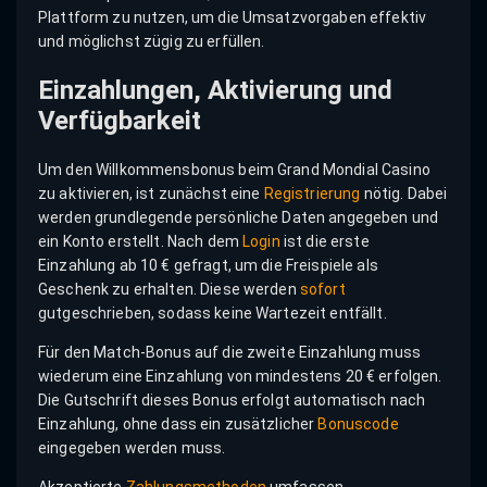
Plattform zu nutzen, um die Umsatzvorgaben effektiv
und möglichst zügig zu erfüllen.
Einzahlungen, Aktivierung und
Verfügbarkeit
Um den Willkommensbonus beim Grand Mondial Casino
zu aktivieren, ist zunächst eine
Registrierung
nötig. Dabei
werden grundlegende persönliche Daten angegeben und
ein Konto erstellt. Nach dem
Login
ist die erste
Einzahlung ab 10 € gefragt, um die Freispiele als
Geschenk zu erhalten. Diese werden
sofort
gutgeschrieben, sodass keine Wartezeit entfällt.
Für den Match-Bonus auf die zweite Einzahlung muss
wiederum eine Einzahlung von mindestens 20 € erfolgen.
Die Gutschrift dieses Bonus erfolgt automatisch nach
Einzahlung, ohne dass ein zusätzlicher
Bonuscode
eingegeben werden muss.