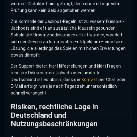
wurden. Geduld ist hier gefragt, denn ohne erfolgreiche
Prüfung kann kein Geld abgehoben werden.
Zur Kontrolle der Jackpot-Regeln ist zu wissen: Freispiel-
Jackpots sind oft an zusätzliche Klauseln gebunden.
Sobald alle Umsatzbedingungen erfüllt wurden, wandelt
sich der Gewinn automatisch in Echtgeld um – eine faire
Lösung, die allerdings das Spielen mit hohen Erwartungen
etwas dämpft.
Der Support bietet hier Hilfestellungen und klärt Fragen
rund um Dokumenten-Uploads oder Limits. In
Deutschland ist es üblich, dass der
Kontakt
per Chat oder
E-Mail erfolgt, was je nach Tageszeit unterschiedlich
schnell vorangeht.
Risiken, rechtliche Lage in
Deutschland und
Nutzungsbeschränkungen