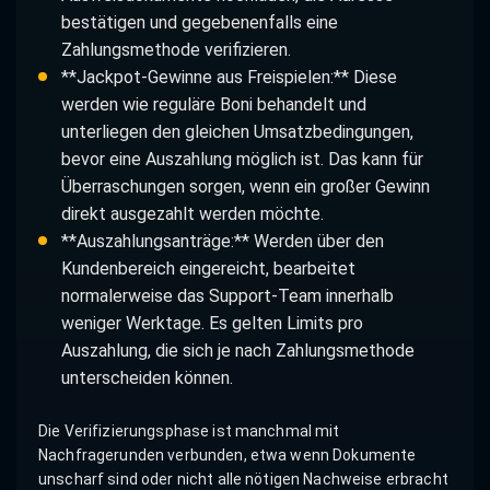
bestätigen und gegebenenfalls eine
Zahlungsmethode verifizieren.
**Jackpot-Gewinne aus Freispielen:** Diese
werden wie reguläre Boni behandelt und
unterliegen den gleichen Umsatzbedingungen,
bevor eine Auszahlung möglich ist. Das kann für
Überraschungen sorgen, wenn ein großer Gewinn
direkt ausgezahlt werden möchte.
**Auszahlungsanträge:** Werden über den
Kundenbereich eingereicht, bearbeitet
normalerweise das Support-Team innerhalb
weniger Werktage. Es gelten Limits pro
Auszahlung, die sich je nach Zahlungsmethode
unterscheiden können.
Die Verifizierungsphase ist manchmal mit
Nachfragerunden verbunden, etwa wenn Dokumente
unscharf sind oder nicht alle nötigen Nachweise erbracht