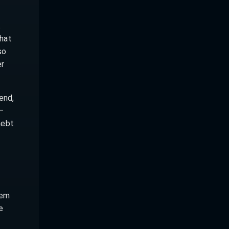
t
Chat
so
er
end,
–
hebt
dem
e