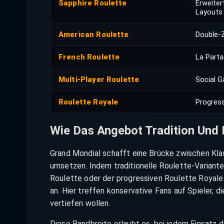
Sapphire Roulette
Erweitert
Layouts
American Roulette
Double-Z
French Roulette
La Parta
Multi-Player Roulette
Social G
Roulette Royale
Progress
Wie Das Angebot Tradition Und 
Grand Mondial schafft eine Brücke zwischen Kla
umsetzen. Indem traditionelle Roulette-Variant
Roulette oder der progressiven Roulette Royale 
an. Hier treffen konservative Fans auf Spieler, 
vertiefen wollen.
Diese Bandbreite erlaubt es, bei jedem Einsatz d